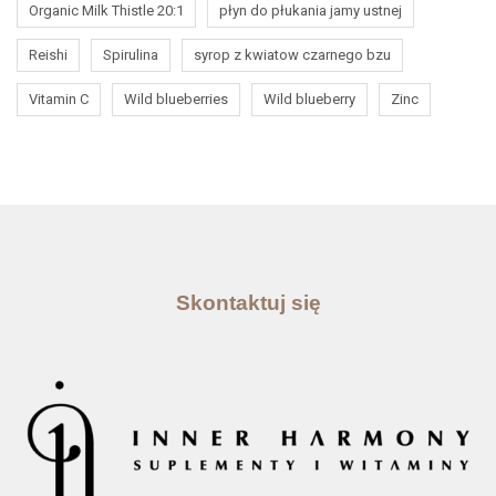
Organic Milk Thistle 20:1
płyn do płukania jamy ustnej
Reishi
Spirulina
syrop z kwiatow czarnego bzu
Vitamin C
Wild blueberries
Wild blueberry
Zinc
Skontaktuj się