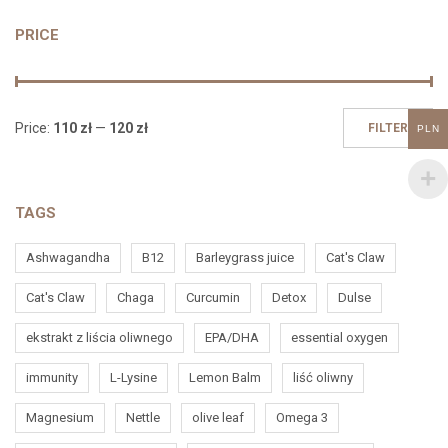
PRICE
Price:
110 zł
—
120 zł
FILTER
PLN
TAGS
Ashwagandha
B12
Barleygrass juice
Cat's Claw
Cat's Claw
Chaga
Curcumin
Detox
Dulse
ekstrakt z liścia oliwnego
EPA/DHA
essential oxygen
immunity
L-Lysine
Lemon Balm
liść oliwny
Magnesium
Nettle
olive leaf
Omega 3