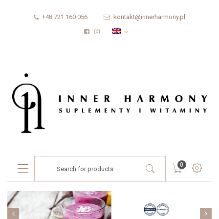
+48 721 160 056
kontakt@innerharmony.pl
Products
0
search