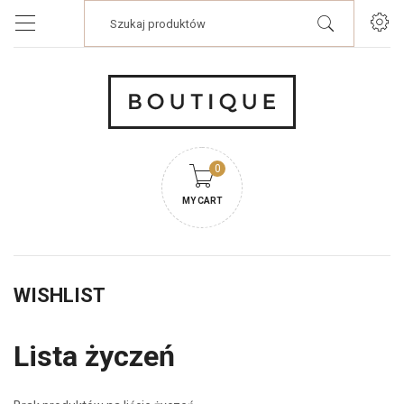
Products
search
0
MY CART
WISHLIST
Lista życzeń