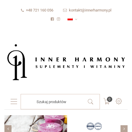
+48 721 160 056
kontakt@innerharmony.pl
Products
0
search