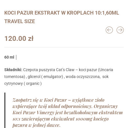
KOCI PAZUR EKSTRAKT W KROPLACH 10:1,60ML
TRAVEL SIZE
120.00
zł
60 ml
│
Składniki:
Czepota puszysta Cat’s Claw – koci pazur (Uncaria
tomentosa) , glicerol ( emulgator) , woda oczyszczona, sok
cytrynowy ( organic )
Zaopatrz się w Koci Pazur – wyjątkowe zioło
wspierające twój układ odpornościowy. Organiczny
Koci Pazur Vimergy jest bezalkoholowym ekstraktem
10:1 zawierającym ekwiwalent 1000mg kociego
pazura w jednej dawce.