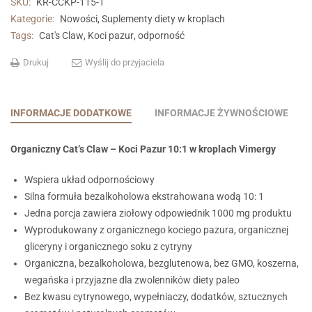
SKU:
KR-CCKP-115-1
TRAVEL
Kategorie:
Nowości
,
Suplementy diety w kroplach
SIZE
Tags:
Cat's Claw
,
Koci pazur
,
odporność
Drukuj
Wyślij do przyjaciela
INFORMACJE DODATKOWE
INFORMACJE ŻYWNOŚCIOWE
Organiczny Cat’s Claw – Koci Pazur 10:1 w kroplach Vimergy
Wspiera układ odpornościowy
Silna formuła bezalkoholowa ekstrahowana wodą 10: 1
Jedna porcja zawiera ziołowy odpowiednik 1000 mg produktu
Wyprodukowany z organicznego kociego pazura, organicznej
gliceryny i organicznego soku z cytryny
Organiczna, bezalkoholowa, bezglutenowa, bez GMO, koszerna,
wegańska i przyjazne dla zwolenników diety paleo
Bez kwasu cytrynowego, wypełniaczy, dodatków, sztucznych