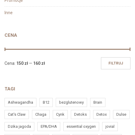
Promocje
Inne
CENA
Cena:
150 zł
—
160 zł
FILTRUJ
TAGI
Ashwagandha
B12
bezglutenowy
Brain
Cat's Claw
Chaga
Cynk
Detoks
Detox
Dulse
Dzika jagoda
EPA/DHA
essential oxygen
jovial