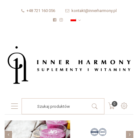
+48 721 160 056
kontakt@innerharmony.pl
Products
0
search