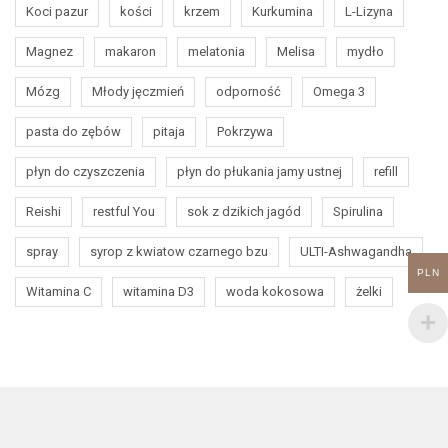
Koci pazur
kości
krzem
Kurkumina
L-Lizyna
Magnez
makaron
melatonia
Melisa
mydło
Mózg
Młody jęczmień
odporność
Omega 3
pasta do zębów
pitaja
Pokrzywa
płyn do czyszczenia
płyn do płukania jamy ustnej
refill
Reishi
restful You
sok z dzikich jagód
Spirulina
spray
syrop z kwiatow czarnego bzu
ULTI-Ashwagandha
PLN
Witamina C
witamina D3
woda kokosowa
żelki