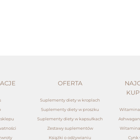
ACJE
OFERTA
NAJC
KU
s
Suplementy diety w kroplach
p
Suplementy diety w proszku
Witamina 
sklepu
Suplementy diety w kapsułkach
Ashwagan
watności
Zestawy suplementów
Witamina
zwroty
Książki o odżywianiu
Cynk 