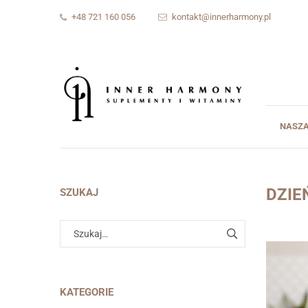
+48 721 160 056
kontakt@innerharmony.pl
NASZA
DZIE
SZUKAJ
KATEGORIE