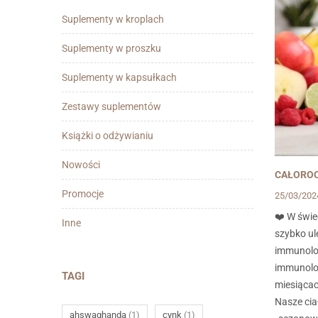
Suplementy w kroplach
Suplementy w proszku
Suplementy w kapsułkach
Zestawy suplementów
Książki o odżywianiu
Nowości
CAŁOROC
Promocje
25/03/20
❤️ W świe
Inne
szybko ul
immunolo
immunolog
TAGI
miesiącac
Nasze ciał
ahswaghanda
(1)
cynk
(1)