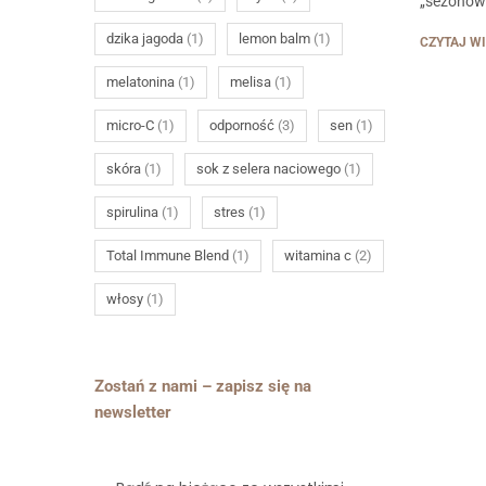
„sezonowy
dzika jagoda
(1)
lemon balm
(1)
CZYTAJ W
melatonina
(1)
melisa
(1)
micro-C
(1)
odporność
(3)
sen
(1)
skóra
(1)
sok z selera naciowego
(1)
spirulina
(1)
stres
(1)
Total Immune Blend
(1)
witamina c
(2)
włosy
(1)
Zostań z nami – zapisz się na
newsletter