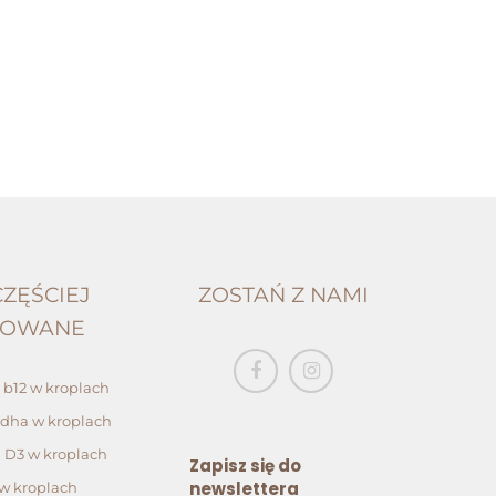
ZĘŚCIEJ
ZOSTAŃ Z NAMI
POWANE
b12 w kroplach
dha w kroplach
 D3 w kroplach
Zapisz się do
newslettera
w kroplach