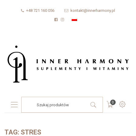
+48 721 160 056
kontakt@innerharmony.pl
Products
0
search
TAG:
STRES