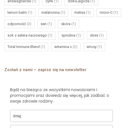
ahswaghanda
(1)
cynk
(1)
dzika jagoda
(1)
lemon balm
(1)
melatonina
(1)
melisa
(1)
micro-C
(1)
odporność
(3)
sen
(1)
skóra
(1)
sok z selera naciowego
(1)
spirulina
(1)
stres
(1)
Total Immune Blend
(1)
witamina c
(2)
włosy
(1)
Zostań z nami – zapisz się na newsletter
Bądź na bieżąco ze wszystkimi nowościami i
promocjami oraz dowiedz się więcej, jak zadbać o
swoje zdrowie rodziny.