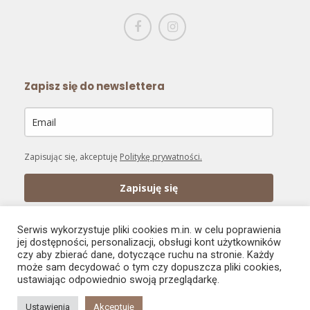
Zapisz się do newslettera
Zapisując się, akceptuję
Politykę prywatności.
Zapisuję się
Serwis wykorzystuje pliki cookies m.in. w celu poprawienia
jej dostępności, personalizacji, obsługi kont użytkowników
czy aby zbierać dane, dotyczące ruchu na stronie. Każdy
może sam decydować o tym czy dopuszcza pliki cookies,
PŁATNOŚĆ ONLINE
ustawiając odpowiednio swoją przeglądarkę.
Bezpieczne zakupy
Ustawienia
Akceptuję