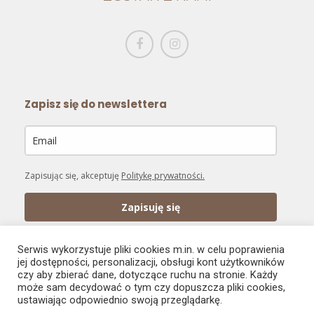
Zapisz się do newslettera
Zapisując się, akceptuję
Politykę prywatności.
Zapisuję się
Serwis wykorzystuje pliki cookies m.in. w celu poprawienia
jej dostępności, personalizacji, obsługi kont użytkowników
czy aby zbierać dane, dotyczące ruchu na stronie. Każdy
może sam decydować o tym czy dopuszcza pliki cookies,
PŁATNOŚĆ ONLINE
ustawiając odpowiednio swoją przeglądarkę.
Bezpieczne zakupy