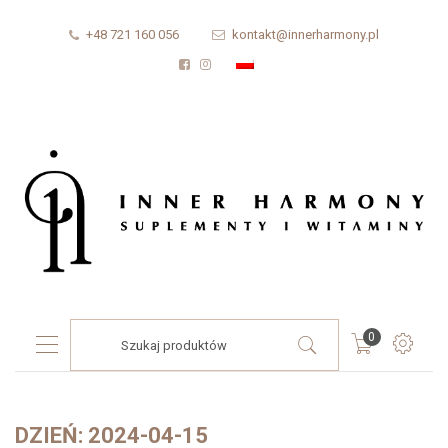
+48 721 160 056
kontakt@innerharmony.pl
Products
0
search
DZIEŃ:
2024-04-15