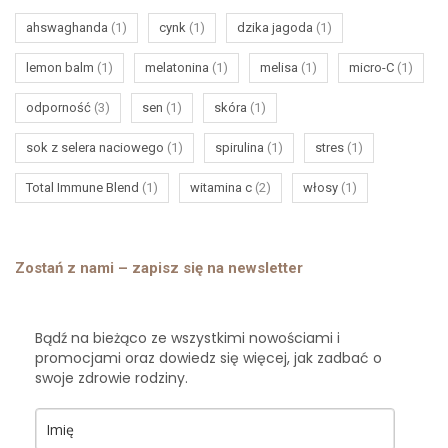
ahswaghanda
(1)
cynk
(1)
dzika jagoda
(1)
lemon balm
(1)
melatonina
(1)
melisa
(1)
micro-C
(1)
odporność
(3)
sen
(1)
skóra
(1)
sok z selera naciowego
(1)
spirulina
(1)
stres
(1)
Total Immune Blend
(1)
witamina c
(2)
włosy
(1)
Zostań z nami – zapisz się na newsletter
Bądź na bieżąco ze wszystkimi nowościami i
promocjami oraz dowiedz się więcej, jak zadbać o
swoje zdrowie rodziny.