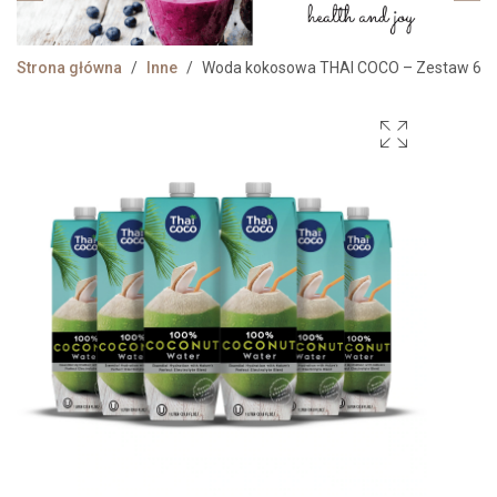
Strona główna
/
Inne
/
Woda kokosowa THAI COCO – Zestaw 6 x 