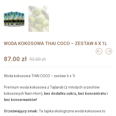
WODA KOKOSOWA THAI COCO – ZESTAW 6 X 1L
Pierwotna
Aktualna
87.00
zł
93.00
zł
cena
cena
wynosiła:
wynosi:
Woda kokosowa THAI COCO – zestaw 6 x 1l
93.00 zł.
87.00 zł.
Premium woda kokosowa z Tajlandii (z młodych orzechów
kokosowych Nam Hom),
bez dodatku cukru, bez koncentratu i
bez konserwantów!
Orzeźwiający smak:
Ta tajska ekologiczna woda kokosowa to