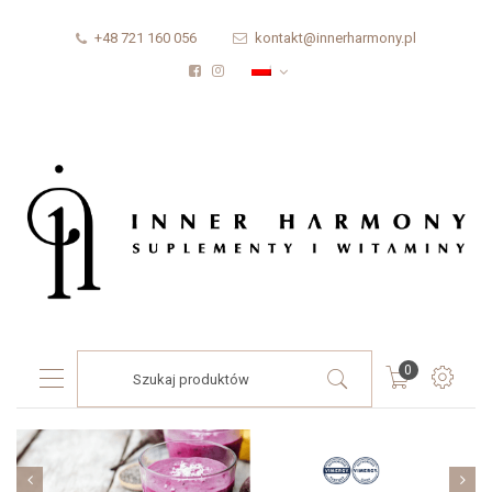
+48 721 160 056
kontakt@innerharmony.pl
Products
0
search