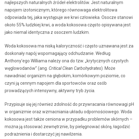
najlepszych naturalnych źródeł elektrolitów. Jest naturalnym
napojem izotonicznym, którego równowaga elektrolitowa
odpowiada tej, jaka występuje we krwi człowieka. Osocze stanowi
około 55% ludzkiej krwi, a woda kokosowa często opisywana jest
jako niemal identyczna z osoczem ludzkim.
Woda kokosowa ma niską kaloryczność i często uznawana jest za
doskonały napój wspomagający odchudzanie. Według
Anthony’ego Williama należy ona do tzw. „krytycznych czystych
węglowodanów” (ang.
Critical Clean Carbohydrates
). Może
nawadniać organizm na głębokim, komórkowym poziomie, co
czyni ją cennym napojem dla sportowców oraz osób
prowadzących intensywny, aktywny tryb życia.
Przypisuje się jej również zdolność do przywracania równowagi pH
w organizmie oraz wzmacniania układu odpornościowego. Woda
kokosowa jest także ceniona w przypadku problemów skórnych –
można ją stosować zewnętrznie, by pielęgnować skórę, łagodzić
podrażnienia i dostarczyć jej nawilżenia.