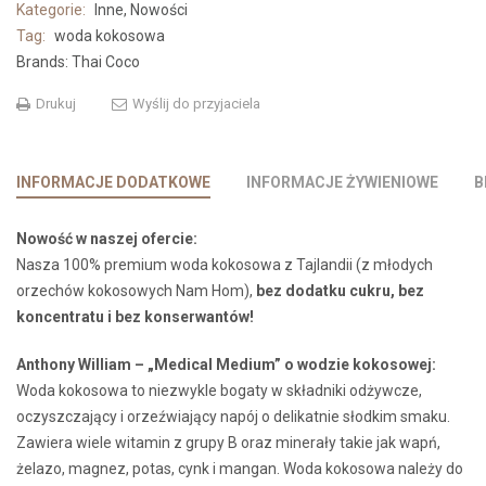
1l
Kategorie:
Inne
,
Nowości
Tag:
woda kokosowa
Brands:
Thai Coco
Drukuj
Wyślij do przyjaciela
INFORMACJE DODATKOWE
INFORMACJE ŻYWIENIOWE
B
Nowość w naszej ofercie:
Nasza 100% premium woda kokosowa z Tajlandii (z młodych
orzechów kokosowych Nam Hom),
bez dodatku cukru, bez
koncentratu i bez konserwantów!
Anthony William – „Medical Medium” o wodzie kokosowej:
Woda kokosowa to niezwykle bogaty w składniki odżywcze,
oczyszczający i orzeźwiający napój o delikatnie słodkim smaku.
Zawiera wiele witamin z grupy B oraz minerały takie jak wapń,
żelazo, magnez, potas, cynk i mangan. Woda kokosowa należy do