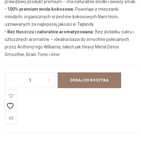
prawdziwy produkt premium – ma naturalnie słodki i świeży smak.
•
100% premium woda kokosowa:
Powstaje z mieszanki
młodych, organicznych orzechów kokosowych Nam Hom,
uznawanych za najlepszej jakości w Tajlandii.
•
Bez tłuszczu i naturalnie aromatyzowana:
Bez dodatku cukru i
sztucznych aromatów – idealna baza do smoothie polecanych
przez Anthony’ego Williama, takich jak Heavy Metal Detox
Smoothie, Brain Tonic i inne.
ilość
DODAJ DO KOSZYKA
Woda
kokosowa
THAI
COCO
-
Zestaw
6
x